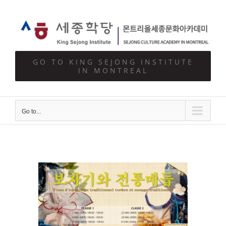
Skip
to
content
GO TO KING SEJONG INSTITUTE
IN MONTREAL
Go to...