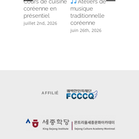
Cours de cuisine
Ateliers de
Ins
coréenne en
musique
au cours
présentiel
traditionnelle
de Tae
coréenne
juillet 2nd, 2026
juin 8th, 
juin 26th, 2026
AFFILIÉ