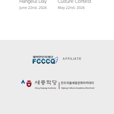
Hangeul Day
Culture Contest
CAMP
GWANG
June 22nd, 2026
May 22nd, 2026
April 20th
AFFILIATE