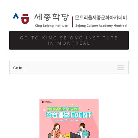
Skip
to
content
GO TO KING SEJONG INSTITUTE
IN MONTREAL
Go to...