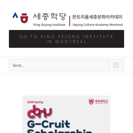
Skip
to
content
GO TO KING SEJONG INSTITUTE
IN MONTREAL
Go to...