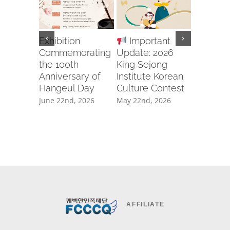
Exhibition
Important
Recruit
Commemorating
Update: 2026
Body for
the 100th
King Sejong
2026 U
Anniversary of
Institute Korean
APCIC 
Hangeul Day
Culture Contest
CAMP
GWANG
June 22nd, 2026
May 22nd, 2026
April 20th
AFFILIATE